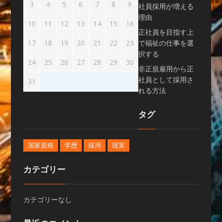
3
4
5
6
7
8
9
社員採用が増える
理由
10
11
12
13
14
15
16
正社員を目指す上
17
18
19
20
21
22
23
で福祉の仕事を選
択する
24
25
26
27
28
29
30
非正規雇用から正
社員として採用さ
31
れる方法
タグ
国家資格
学歴
採用
現実
カテゴリー
カテゴリーなし