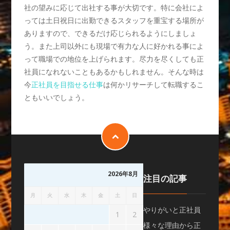
社の望みに応じて出社する事が大切です。特に会社によ
っては土日祝日に出勤できるスタッフを重宝する場所が
ありますので、できるだけ応じられるようにしましょ
う。また上司以外にも現場で有力な人に好かれる事によ
って職場での地位を上げられます。尽力を尽くしても正
社員になれないこともあるかもしれません。そんな時は
今
正社員を目指せる仕事
は何かリサーチして転職するこ
ともいいでしょう。
2026年8月
注目の記事
月
火
水
木
金
土
日
やりがいと正社員
1
2
様々な理由から正