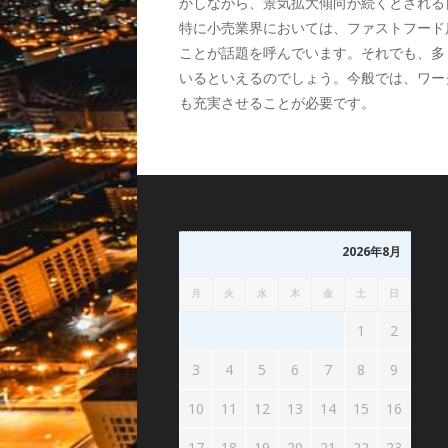
かしながら、景気拡大傾向が続くとされる
特に小売業界においては、ファストフード
ことが話題を呼んでいます。それでも、多
いるといえるのでしょう。今般では、ワー
も充実させることが必要です。
2026年8月
月
火
水
木
金
土
日
1
2
3
4
5
6
7
8
9
10
11
12
13
14
15
16
17
18
19
20
21
22
23