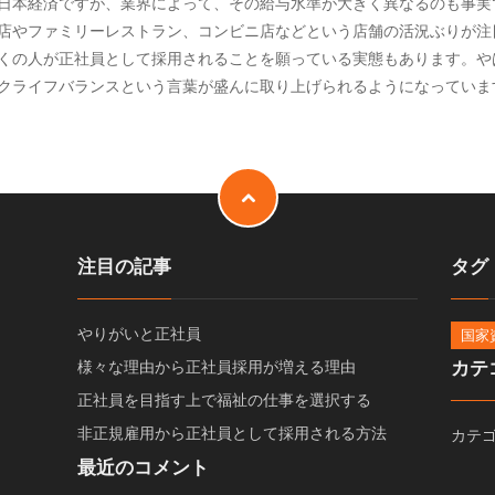
日本経済ですが、業界によって、その給与水準が大きく異なるのも事実
店やファミリーレストラン、コンビニ店などという店舗の活況ぶりが注
くの人が正社員として採用されることを願っている実態もあります。や
クライフバランスという言葉が盛んに取り上げられるようになっていま
注目の記事
タグ
やりがいと正社員
国家
カテ
様々な理由から正社員採用が増える理由
正社員を目指す上で福祉の仕事を選択する
非正規雇用から正社員として採用される方法
カテ
最近のコメント